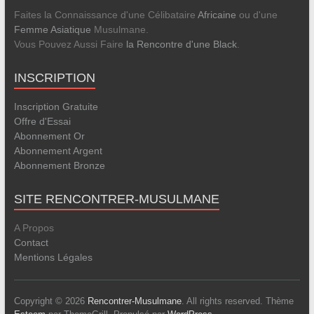
Faites la Connaissance d'une Célibataire
Africaine
ou d'une
Femme Asiatique
Musulmane.
Vous Pouvez Aussi Faire
la Rencontre d'une Black
.
INSCRIPTION
Inscription Gratuite
Offre d'Essai
Abonnement Or
Abonnement Argent
Abonnement Bronze
SITE RENCONTRER-MUSULMANE
A Propos
Contact
Mentions Légales
Copyright © 2026
Rencontrer-Musulmane
. All rights reserved. Thème