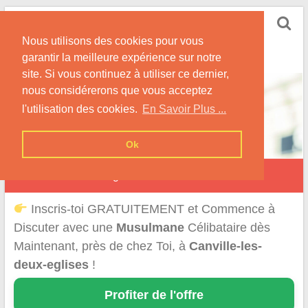
Skip
Rencontrer-Musulmane
to
Conseils et Informations pour la Rencontre d'une
Nous utilisons des cookies pour vous
content
Musulmane
garantir la meilleure expérience sur notre
site. Si vous continuez à utiliser ce dernier,
nous considérerons que vous acceptez
l'utilisation des cookies.
En Savoir Plus ...
Ok
Canville-les-Deux-Églises
Inscris-toi GRATUITEMENT et Commence à
Discuter avec une
Musulmane
Célibataire dès
Maintenant, près de chez Toi, à
Canville-les-
deux-eglises
!
Profiter de l'offre