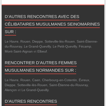
D’AUTRES RENCONTRES AVEC DES
CÉLIBATAIRES MUSULMANES SEINOMARINES
SUR :
Le Havre
,
Rouen
,
Dieppe
,
Sotteville-lès-Rouen
,
Saint-Étienne-
du-Rouvray
,
Le Grand-Quevilly
,
Le Petit-Quevilly
,
Fécamp
,
Mont-Saint-Aignan
et
Elbeuf
.
RENCONTRER D’AUTRES FEMMES
MUSULMANES NORMANDES SUR :
Le Havre
,
Rouen
,
Caen
,
Cherbourg-en-Cotentin
,
Évreux
,
Dieppe
,
Sotteville-lès-Rouen
,
Saint-Étienne-du-Rouvray
,
Alençon
et
Le Grand-Quevilly
.
D’AUTRES RENCONTRES