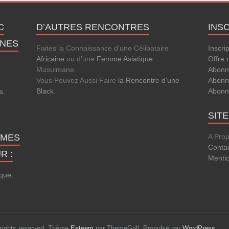
C
D’AUTRES RENCONTRES
INS
ANES
Faites la Connaissance d'une Célibataire
Inscri
Africaine
ou d'une
Femme Asiatique
Offre 
Musulmane.
Abonn
Vous Pouvez Aussi Faire
la Rencontre d'une
Abonn
Black
.
Abonn
s
,
SIT
MMES
A Pro
Conta
R :
Menti
que
,
l rights reserved. Thème
Esteem
par ThemeGrill. Propulsé par
WordPress
.