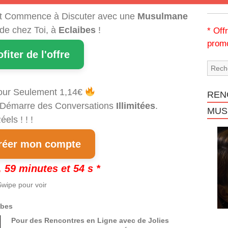
t Commence à Discuter avec une
Musulmane
 de chez Toi, à
Eclaibes
!
* Off
promo
ofiter de l'offre
our Seulement 1,14€
REN
et Démarre des Conversations
Illimitées
.
MUS
els ! ! !
éer mon compte
 59 minutes et 53 s *
wipe pour voir
ibes
Pour des Rencontres en Ligne avec de Jolies