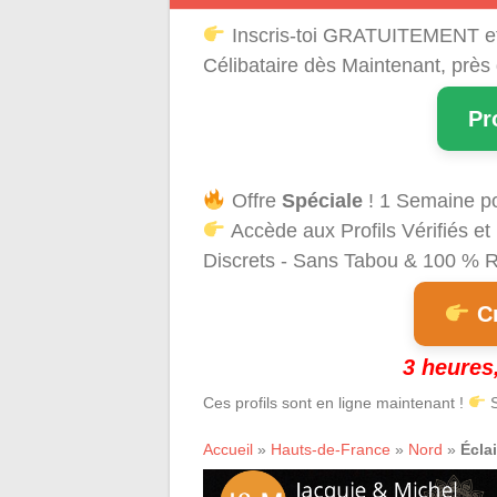
Inscris-toi GRATUITEMENT e
Célibataire dès Maintenant, près
Pr
Offre
Spéciale
! 1 Semaine p
Accède aux Profils Vérifiés 
Discrets - Sans Tabou & 100 % Ré
Cr
3 heures,
Ces profils sont en ligne maintenant !
S
Accueil
»
Hauts-de-France
»
Nord
»
Écla