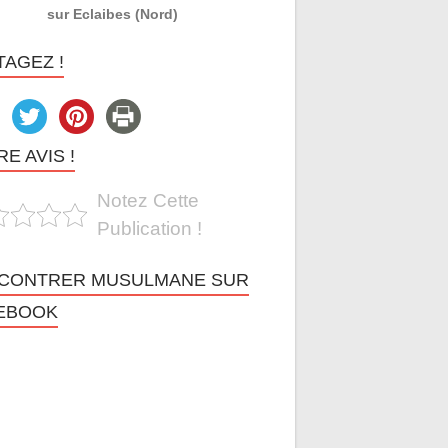
sur Eclaibes (Nord)
TAGEZ !
E AVIS !
Notez Cette
Publication !
CONTRER MUSULMANE SUR
EBOOK