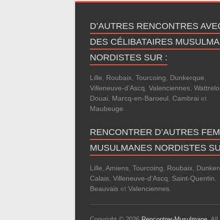
D’AUTRES RENCONTRES AVE
DES CÉLIBATAIRES MUSULM
NORDISTES SUR :
Lille
,
Roubaix
,
Tourcoing
,
Dunkerque
,
Villeneuve-d'Ascq
,
Valenciennes
,
Wattrelo
Douai
,
Marcq-en-Baroeul
,
Cambrai
et
Maubeuge
.
RENCONTRER D’AUTRES FE
MUSULMANES NORDISTES SU
Lille
,
Amiens
,
Tourcoing
,
Roubaix
,
Dunker
Calais
,
Villeneuve-d'Ascq
,
Saint-Quentin
,
Beauvais
et
Valenciennes
.
Copyright © 2026
Rencontrer-Musulmane
. Al