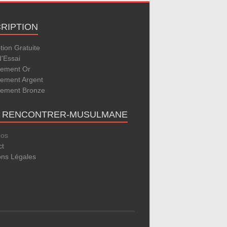
CRIPTION
ption Gratuite
d'Essai
ement Or
ement Argent
ement Bronze
E RENCONTRER-MUSULMANE
pos
ct
ons Légales