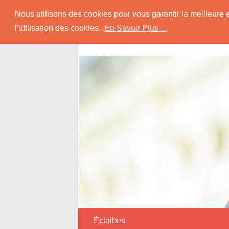
Skip
Rencontrer-Musul
Nous utilisons des cookies pour vous garantir la meilleure 
to
l'utilisation des cookies.
En Savoir Plus ...
content
Conseils et Informations pour la Rencon
Éclaibes