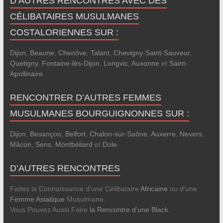
D’AUTRES RENCONTRES AVEC DES
CÉLIBATAIRES MUSULMANES
COSTALORIENNES SUR :
Dijon
,
Beaune
,
Chenôve
,
Talant
,
Chevigny-Saint-Sauveur
,
Quetigny
,
Fontaine-lès-Dijon
,
Longvic
,
Auxonne
et
Saint-
Apollinaire
.
RENCONTRER D’AUTRES FEMMES
MUSULMANES BOURGUIGNONNES SUR :
Dijon
,
Besançon
,
Belfort
,
Chalon-sur-Saône
,
Auxerre
,
Nevers
,
Mâcon
,
Sens
,
Montbéliard
et
Dole
.
D’AUTRES RENCONTRES
Faites la Connaissance d'une Célibataire
Africaine
ou d'une
Femme Asiatique
Musulmane.
Vous Pouvez Aussi Faire
la Rencontre d'une Black
.