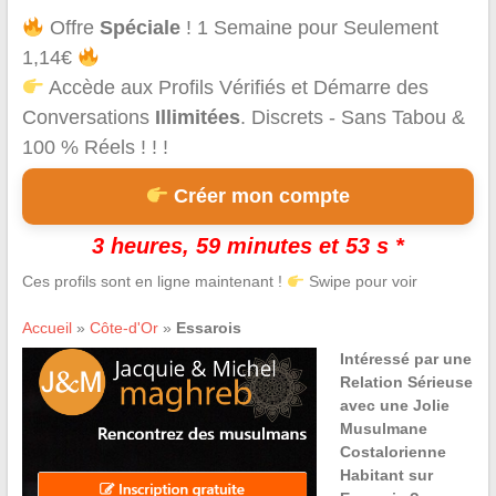
Offre
Spéciale
! 1 Semaine pour Seulement
1,14€
Accède aux Profils Vérifiés et Démarre des
Conversations
Illimitées
. Discrets - Sans Tabou &
100 % Réels ! ! !
Créer mon compte
3 heures, 59 minutes et 53 s *
Ces profils sont en ligne maintenant !
Swipe pour voir
Accueil
»
Côte-d'Or
»
Essarois
Intéressé par une
Relation Sérieuse
avec une Jolie
Musulmane
Costalorienne
Habitant sur