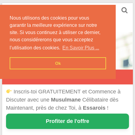
Skip
Rencontrer-Musulmane
to
Conseils et Informations pour la Rencontre d'une
Nous utilisons des cookies pour vous
content
Musulmane
garantir la meilleure expérience sur notre
site. Si vous continuez à utiliser ce dernier,
nous considérerons que vous acceptez
l'utilisation des cookies.
En Savoir Plus ...
Ok
Essarois
Inscris-toi GRATUITEMENT et Commence à
Discuter avec une
Musulmane
Célibataire dès
Maintenant, près de chez Toi, à
Essarois
!
Profiter de l'offre