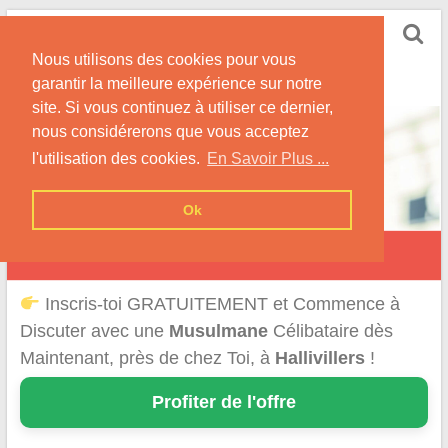
Skip
Rencontrer-Musulmane
to
Conseils et Informations pour la Rencontre d'une
Nous utilisons des cookies pour vous
content
Musulmane
garantir la meilleure expérience sur notre
site. Si vous continuez à utiliser ce dernier,
nous considérerons que vous acceptez
l'utilisation des cookies.
En Savoir Plus ...
Ok
Hallivillers
Inscris-toi GRATUITEMENT et Commence à
Discuter avec une
Musulmane
Célibataire dès
Maintenant, près de chez Toi, à
Hallivillers
!
Profiter de l'offre