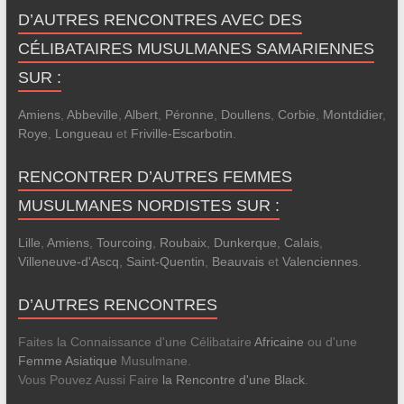
D’AUTRES RENCONTRES AVEC DES
CÉLIBATAIRES MUSULMANES SAMARIENNES
SUR :
Amiens
,
Abbeville
,
Albert
,
Péronne
,
Doullens
,
Corbie
,
Montdidier
,
Roye
,
Longueau
et
Friville-Escarbotin
.
RENCONTRER D’AUTRES FEMMES
MUSULMANES NORDISTES SUR :
Lille
,
Amiens
,
Tourcoing
,
Roubaix
,
Dunkerque
,
Calais
,
Villeneuve-d'Ascq
,
Saint-Quentin
,
Beauvais
et
Valenciennes
.
D’AUTRES RENCONTRES
Faites la Connaissance d'une Célibataire
Africaine
ou d'une
Femme Asiatique
Musulmane.
Vous Pouvez Aussi Faire
la Rencontre d'une Black
.