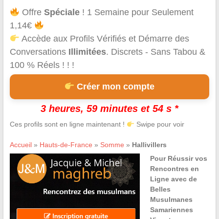
Offre
Spéciale
! 1 Semaine pour Seulement
1,14€
Accède aux Profils Vérifiés et Démarre des
Conversations
Illimitées
. Discrets - Sans Tabou &
100 % Réels ! ! !
Créer mon compte
3 heures, 59 minutes et 54 s *
Ces profils sont en ligne maintenant !
Swipe pour voir
Accueil
»
Hauts-de-France
»
Somme
»
Hallivillers
Pour Réussir vos
Rencontres en
Ligne avec de
Belles
Musulmanes
Samariennes