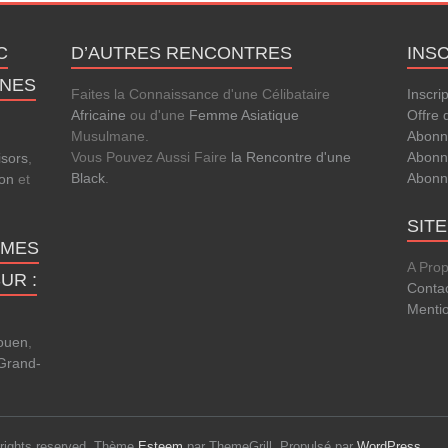
C
D’AUTRES RENCONTRES
INS
ANES
Faites la Connaissance d'une Célibataire
Inscri
Africaine
ou d'une
Femme Asiatique
Offre 
Musulmane.
Abonn
Vous Pouvez Aussi Faire
la Rencontre d'une
Abonn
isors
,
Black
.
Abonn
lon
et
SIT
MMES
A Pro
UR :
Conta
Menti
Rouen
,
Grand-
l rights reserved. Thème
Esteem
par ThemeGrill. Propulsé par
WordPress
.