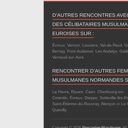
D’AUTRES RENCONTRES AVE
DES CÉLIBATAIRES MUSULM
EUROISES SUR :
Évreux
,
Vernon
,
Louviers
,
Val-de-Reuil
,
G
Bernay
,
Pont-Audemer
,
Les Andelys
,
Gail
Verneuil-sur-Avre
.
RENCONTRER D’AUTRES FE
MUSULMANES NORMANDES S
Le Havre
,
Rouen
,
Caen
,
Cherbourg-en-
Cotentin
,
Évreux
,
Dieppe
,
Sotteville-lès-
Saint-Étienne-du-Rouvray
,
Alençon
et
Le 
Quevilly
.
Copyright © 2026
Rencontrer-Musulmane
. Al