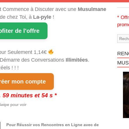
t Commence à Discuter avec une
Musulmane
 de chez Toi, à
La-pyle
!
* Off
promo
ofiter de l'offre
our Seulement 1,14€
REN
et Démarre des Conversations
Illimitées
.
MUS
els ! ! !
éer mon compte
 59 minutes et 54 s *
wipe pour voir
Pour Réussir vos Rencontres en Ligne avec de