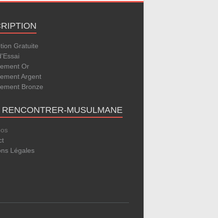
CRIPTION
ption Gratuite
d'Essai
ement Or
ement Argent
ement Bronze
E RENCONTRER-MUSULMANE
pos
ct
ons Légales