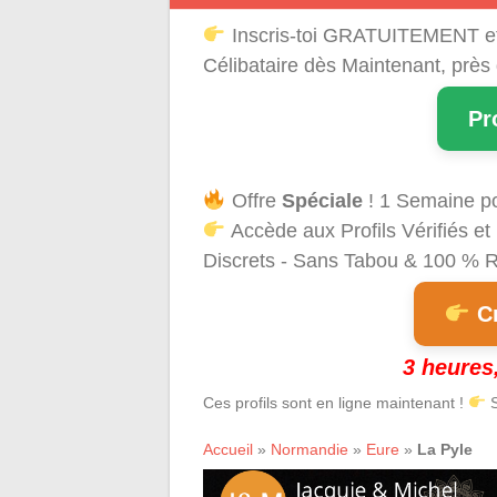
Inscris-toi GRATUITEMENT e
Célibataire dès Maintenant, près
Pr
Offre
Spéciale
! 1 Semaine p
Accède aux Profils Vérifiés 
Discrets - Sans Tabou & 100 % Ré
Cr
3 heures,
Ces profils sont en ligne maintenant !
S
Accueil
»
Normandie
»
Eure
»
La Pyle