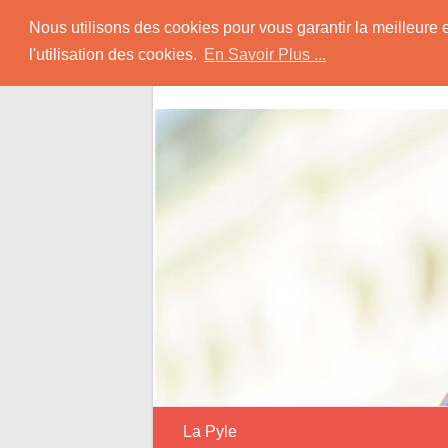
Skip
Rencontrer-Musul
Nous utilisons des cookies pour vous garantir la meilleure 
to
l'utilisation des cookies.
En Savoir Plus ...
content
Conseils et Informations pour la Rencon
La Pyle