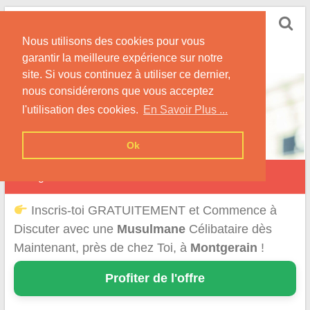
Skip
Rencontrer-Musulmane
to
Conseils et Informations pour la Rencontre d'une
Nous utilisons des cookies pour vous
content
Musulmane
garantir la meilleure expérience sur notre
site. Si vous continuez à utiliser ce dernier,
nous considérerons que vous acceptez
l'utilisation des cookies.
En Savoir Plus ...
Ok
Montgérain
Inscris-toi GRATUITEMENT et Commence à
Discuter avec une
Musulmane
Célibataire dès
Maintenant, près de chez Toi, à
Montgerain
!
Profiter de l'offre