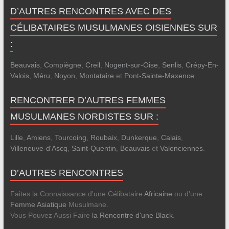
D’AUTRES RENCONTRES AVEC DES
CÉLIBATAIRES MUSULMANES OISIENNES SUR
:
Beauvais
,
Compiègne
,
Creil
,
Nogent-sur-Oise
,
Senlis
,
Crépy-En-
Valois
,
Méru
,
Noyon
,
Montataire
et
Pont-Sainte-Maxence
.
RENCONTRER D’AUTRES FEMMES
MUSULMANES NORDISTES SUR :
Lille
,
Amiens
,
Tourcoing
,
Roubaix
,
Dunkerque
,
Calais
,
Villeneuve-d'Ascq
,
Saint-Quentin
,
Beauvais
et
Valenciennes
.
D’AUTRES RENCONTRES
Faites la Connaissance d'une Célibataire
Africaine
ou d'une
Femme Asiatique
Musulmane.
Vous Pouvez Aussi Faire
la Rencontre d'une Black
.