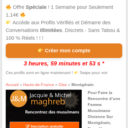
Offre
Spéciale
! 1 Semaine pour Seulement
1,14€
Accède aux Profils Vérifiés et Démarre des
Conversations
Illimitées
. Discrets - Sans Tabou &
100 % Réels ! ! !
Créer mon compte
3 heures, 59 minutes et 53 s *
Ces profils sont en ligne maintenant !
Swipe pour voir
Accueil
»
Hauts-de-France
»
Oise
»
Montgérain
Pour Faire la
Rencontre d’une
Femme
Musulmane
Oisienne Sur
Montgérain,