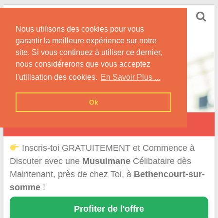
Skip
Rencontrer-Musulmane
to
Conseils et Informations pour la Rencontre d'une
Nous utilisons des cookies pour vous
content
Musulmane
garantir la meilleure expérience sur notre
site. Si vous continuez à utiliser ce dernier,
nous considérerons que vous acceptez
l'utilisation des cookies.
En Savoir Plus ...
Ok
Béthencourt-sur-Somme
Inscris-toi GRATUITEMENT et Commence à
Discuter avec une
Musulmane
Célibataire dès
Maintenant, près de chez Toi, à
Bethencourt-sur-
somme
!
Profiter de l'offre