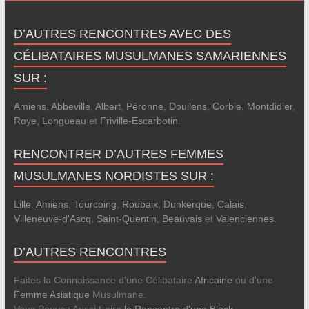
D’AUTRES RENCONTRES AVEC DES
CÉLIBATAIRES MUSULMANES SAMARIENNES
SUR :
Amiens
,
Abbeville
,
Albert
,
Péronne
,
Doullens
,
Corbie
,
Montdidier
,
Roye
,
Longueau
et
Friville-Escarbotin
.
RENCONTRER D’AUTRES FEMMES
MUSULMANES NORDISTES SUR :
Lille
,
Amiens
,
Tourcoing
,
Roubaix
,
Dunkerque
,
Calais
,
Villeneuve-d'Ascq
,
Saint-Quentin
,
Beauvais
et
Valenciennes
.
D’AUTRES RENCONTRES
Faites la Connaissance d'une Célibataire
Africaine
ou d'une
Femme Asiatique
Musulmane.