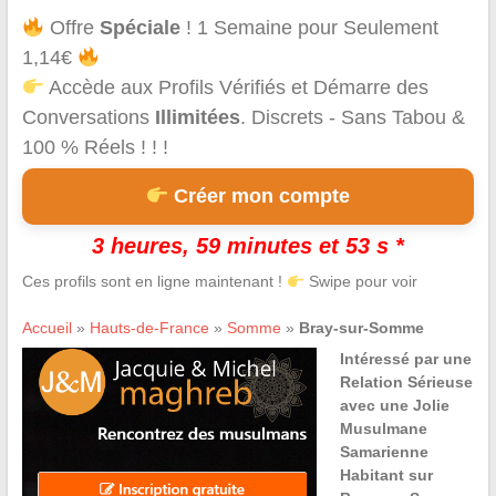
Offre
Spéciale
! 1 Semaine pour Seulement
1,14€
Accède aux Profils Vérifiés et Démarre des
Conversations
Illimitées
. Discrets - Sans Tabou &
100 % Réels ! ! !
Créer mon compte
3 heures, 59 minutes et 53 s *
Ces profils sont en ligne maintenant !
Swipe pour voir
Accueil
»
Hauts-de-France
»
Somme
»
Bray-sur-Somme
Intéressé par une
Relation Sérieuse
avec une Jolie
Musulmane
Samarienne
Habitant sur