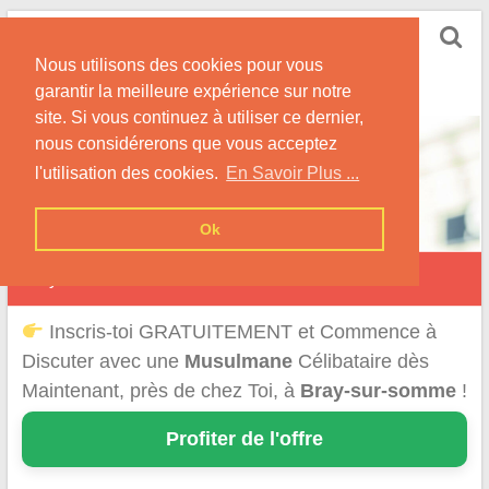
Skip
Rencontrer-Musulmane
to
Conseils et Informations pour la Rencontre d'une
Nous utilisons des cookies pour vous
content
Musulmane
garantir la meilleure expérience sur notre
site. Si vous continuez à utiliser ce dernier,
nous considérerons que vous acceptez
l'utilisation des cookies.
En Savoir Plus ...
Ok
Bray-sur-Somme
Inscris-toi GRATUITEMENT et Commence à
Discuter avec une
Musulmane
Célibataire dès
Maintenant, près de chez Toi, à
Bray-sur-somme
!
Profiter de l'offre