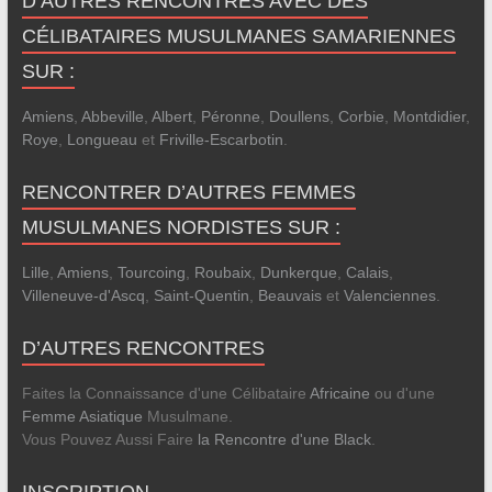
D’AUTRES RENCONTRES AVEC DES
CÉLIBATAIRES MUSULMANES SAMARIENNES
SUR :
Amiens
,
Abbeville
,
Albert
,
Péronne
,
Doullens
,
Corbie
,
Montdidier
,
Roye
,
Longueau
et
Friville-Escarbotin
.
RENCONTRER D’AUTRES FEMMES
MUSULMANES NORDISTES SUR :
Lille
,
Amiens
,
Tourcoing
,
Roubaix
,
Dunkerque
,
Calais
,
Villeneuve-d'Ascq
,
Saint-Quentin
,
Beauvais
et
Valenciennes
.
D’AUTRES RENCONTRES
Faites la Connaissance d'une Célibataire
Africaine
ou d'une
Femme Asiatique
Musulmane.
Vous Pouvez Aussi Faire
la Rencontre d'une Black
.