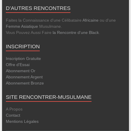
D’AUTRES RENCONTRES
Faites la Connaissance d'une Célibataire
Africaine
ou d'une
Femme Asiatique
Musulmane.
Vous Pouvez Aussi Faire
la Rencontre d'une Black
.
INSCRIPTION
Inscription Gratuite
Offre d'Essai
Abonnement Or
Abonnement Argent
Abonnement Bronze
SITE RENCONTRER-MUSULMANE
A Propos
Contact
Mentions Légales