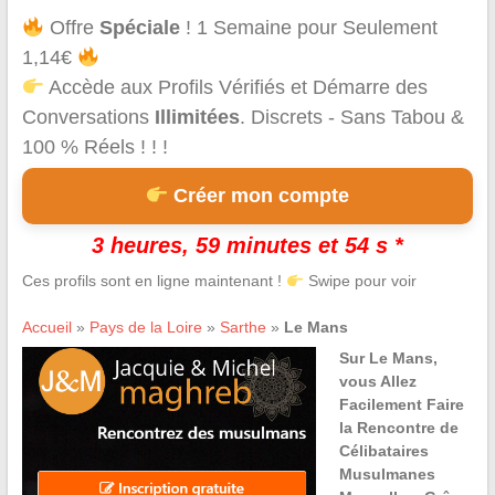
Offre
Spéciale
! 1 Semaine pour Seulement
1,14€
Accède aux Profils Vérifiés et Démarre des
Conversations
Illimitées
. Discrets - Sans Tabou &
100 % Réels ! ! !
Créer mon compte
3 heures, 59 minutes et 54 s *
Ces profils sont en ligne maintenant !
Swipe pour voir
Accueil
»
Pays de la Loire
»
Sarthe
»
Le Mans
Sur Le Mans,
vous Allez
Facilement Faire
la Rencontre de
Célibataires
Musulmanes