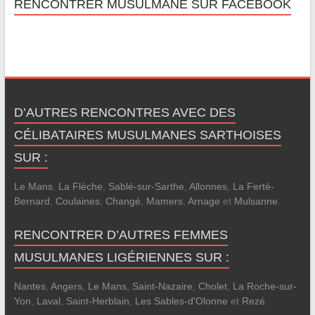
RENCONTRER MUSULMANE SUR FACEBOOK
D’AUTRES RENCONTRES AVEC DES
CÉLIBATAIRES MUSULMANES SARTHOISES
SUR :
Le Mans
,
La Flèche
,
Sablé-sur-Sarthe
,
Allonnes
,
La Ferté-
Bernard
,
Coulaines
,
Changé
,
Mamers
,
Arnage
et
Mulsanne
.
RENCONTRER D’AUTRES FEMMES
MUSULMANES LIGÉRIENNES SUR :
Nantes
,
Angers
,
Le Mans
,
Saint-Nazaire
,
Cholet
,
La Roche-sur-
Yon
,
Laval
,
Saint-Herblain
,
Les Sables-d'Olonne
et
Rezé
.