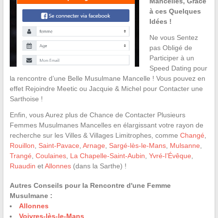
Mancelles, Grâce
à ces Quelques
Idées !
Ne vous Sentez
pas Obligé de
Participer à un
Speed Dating pour
la rencontre d’une Belle Musulmane Mancelle ! Vous pouvez en
effet Rejoindre Meetic ou Jacquie & Michel pour Contacter une
Sarthoise !
Enfin, vous Aurez plus de Chance de Contacter Plusieurs
Femmes Musulmanes Mancelles en élargissant votre rayon de
recherche sur les Villes & Villages Limitrophes, comme
Changé
,
Rouillon
,
Saint-Pavace
,
Arnage
,
Sargé-lès-le-Mans
,
Mulsanne
,
Trangé
,
Coulaines
,
La Chapelle-Saint-Aubin
,
Yvré-l’Évêque
,
Ruaudin
et
Allonnes
(dans la Sarthe) !
Autres Conseils pour la Rencontre d'une Femme
Musulmane :
Allonnes
Voivres-lès-le-Mans