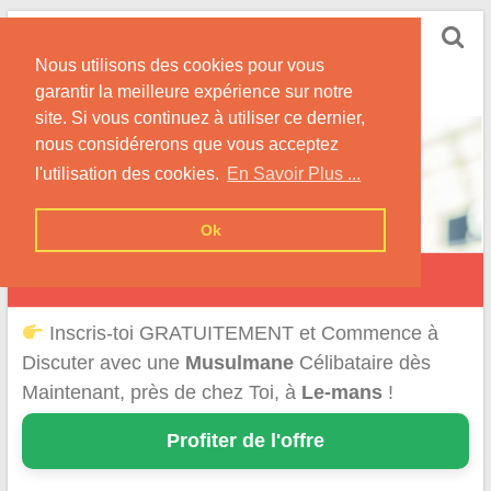
Skip
Rencontrer-Musulmane
to
Conseils et Informations pour la Rencontre d'une
Nous utilisons des cookies pour vous
content
Musulmane
garantir la meilleure expérience sur notre
site. Si vous continuez à utiliser ce dernier,
nous considérerons que vous acceptez
l'utilisation des cookies.
En Savoir Plus ...
Ok
Le Mans
Inscris-toi GRATUITEMENT et Commence à
Discuter avec une
Musulmane
Célibataire dès
Maintenant, près de chez Toi, à
Le-mans
!
Profiter de l'offre