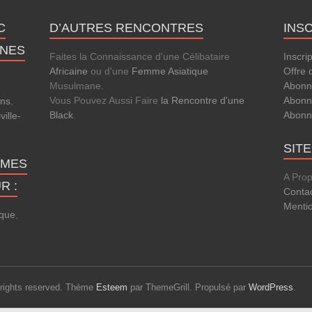
C
D’AUTRES RENCONTRES
INS
ANES
Faites la Connaissance d'une Célibataire
Inscri
Africaine
ou d'une
Femme Asiatique
Offre 
Musulmane.
Abonn
Vous Pouvez Aussi Faire
la Rencontre d'une
Abonn
ens
,
Black
.
Abonn
ville-
SIT
MMES
A Pro
R :
Conta
Menti
que
,
l rights reserved. Thème
Esteem
par ThemeGrill. Propulsé par
WordPress
.