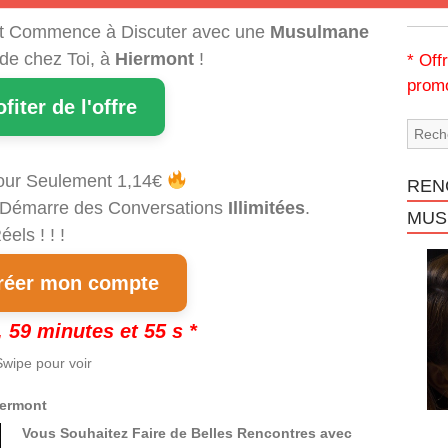
t Commence à Discuter avec une
Musulmane
 de chez Toi, à
Hiermont
!
* Off
promo
ofiter de l'offre
our Seulement 1,14€
REN
et Démarre des Conversations
Illimitées
.
MUS
els ! ! !
éer mon compte
 59 minutes et 54 s *
wipe pour voir
iermont
Vous Souhaitez Faire de Belles Rencontres avec