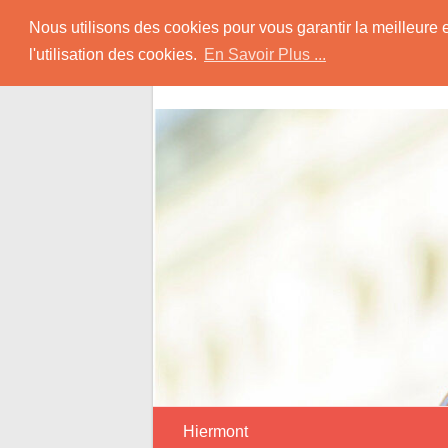
Skip
Rencontrer-Musul
Nous utilisons des cookies pour vous garantir la meilleure 
to
l'utilisation des cookies.
En Savoir Plus ...
content
Conseils et Informations pour la Rencon
Hiermont