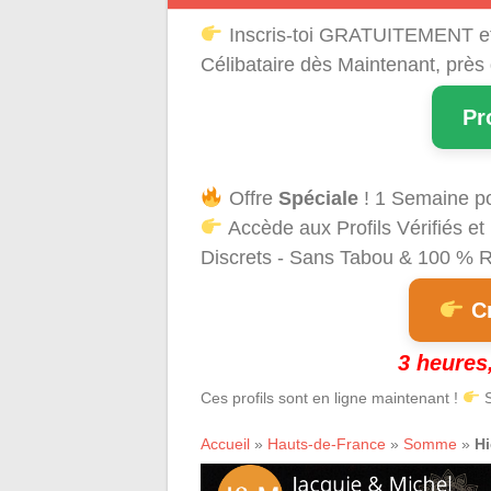
Inscris-toi GRATUITEMENT e
Célibataire dès Maintenant, près
Pr
Offre
Spéciale
! 1 Semaine p
Accède aux Profils Vérifiés 
Discrets - Sans Tabou & 100 % Ré
Cr
3 heures,
Ces profils sont en ligne maintenant !
S
Accueil
»
Hauts-de-France
»
Somme
»
H