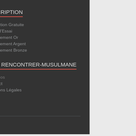
CRIPTION
ption Gratuite
d'Essai
ement Or
ement Argent
ement Bronze
E RENCONTRER-MUSULMANE
pos
ct
ons Légales