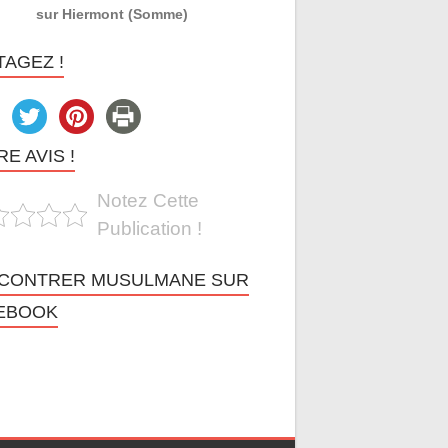
sur Hiermont (Somme)
TAGEZ !
E AVIS !
Notez Cette
Publication !
CONTRER MUSULMANE SUR
EBOOK