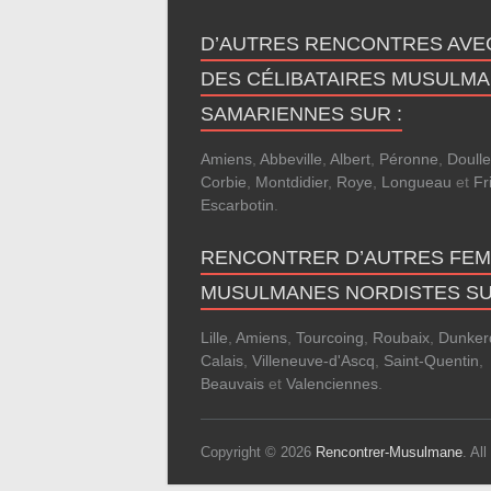
D’AUTRES RENCONTRES AVE
DES CÉLIBATAIRES MUSULM
SAMARIENNES SUR :
Amiens
,
Abbeville
,
Albert
,
Péronne
,
Doull
Corbie
,
Montdidier
,
Roye
,
Longueau
et
Fri
Escarbotin
.
RENCONTRER D’AUTRES FE
MUSULMANES NORDISTES SU
Lille
,
Amiens
,
Tourcoing
,
Roubaix
,
Dunker
Calais
,
Villeneuve-d'Ascq
,
Saint-Quentin
,
Beauvais
et
Valenciennes
.
Copyright © 2026
Rencontrer-Musulmane
. Al